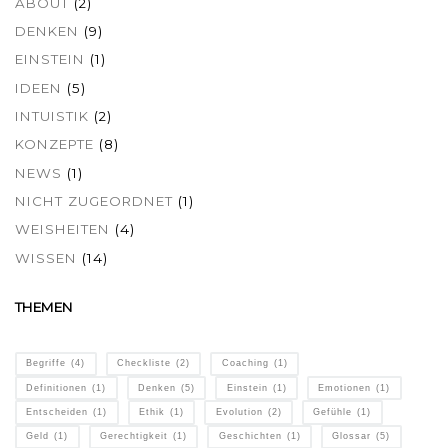
ABOUT
(2)
DENKEN
(9)
EINSTEIN
(1)
IDEEN
(5)
INTUISTIK
(2)
KONZEPTE
(8)
NEWS
(1)
NICHT ZUGEORDNET
(1)
WEISHEITEN
(4)
WISSEN
(14)
THEMEN
Begriffe
(4)
Checkliste
(2)
Coaching
(1)
Definitionen
(1)
Denken
(5)
Einstein
(1)
Emotionen
(1)
Entscheiden
(1)
Ethik
(1)
Evolution
(2)
Gefühle
(1)
Geld
(1)
Gerechtigkeit
(1)
Geschichten
(1)
Glossar
(5)