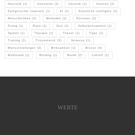
Heuristik
(1)
Innovation
(3)
Intuistik
(1)
Intuition
(2)
Kategorischer Imperativ
(1)
KI
(1)
Künstliche Intelligenz
(2)
Menschlichkeit
(2)
Methoden
(1)
Personen
(2)
Prolog
(1)
Ratio
(1)
Sein
(2)
Selbstwirksamkeit
(1)
Spielen
(1)
Therapie
(1)
Thesen
(1)
Tipps
(2)
Training
(1)
Trisymmetrik
(2)
Verweise
(1)
Wertvorstellungen
(4)
Wirksamkeit
(1)
Wissen
(5)
Wohlstand
(1)
Wording
(1)
Würde
(2)
Zukunft
(1)
WERTE