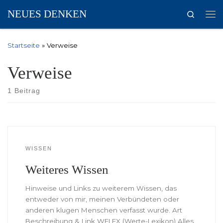
NEUES DENKEN
Search
Zum Inhalt springen
Me
Startseite
»
Verweise
Verweise
1 Beitrag
WISSEN
Weiteres Wissen
Hinweise und Links zu weiterem Wissen, das
entweder von mir, meinen Verbündeten oder
anderen klugen Menschen verfasst wurde. Art
Beschreibung & Link WELEX (Werte-Lexikon) Alles