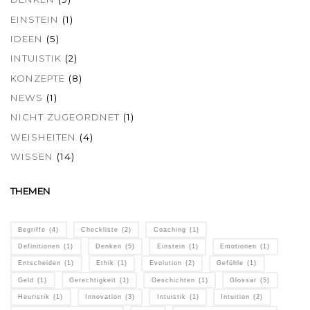
EINSTEIN
(1)
IDEEN
(5)
INTUISTIK
(2)
KONZEPTE
(8)
NEWS
(1)
NICHT ZUGEORDNET
(1)
WEISHEITEN
(4)
WISSEN
(14)
THEMEN
Begriffe
(4)
Checkliste
(2)
Coaching
(1)
Definitionen
(1)
Denken
(5)
Einstein
(1)
Emotionen
(1)
Entscheiden
(1)
Ethik
(1)
Evolution
(2)
Gefühle
(1)
Geld
(1)
Gerechtigkeit
(1)
Geschichten
(1)
Glossar
(5)
Heuristik
(1)
Innovation
(3)
Intuistik
(1)
Intuition
(2)