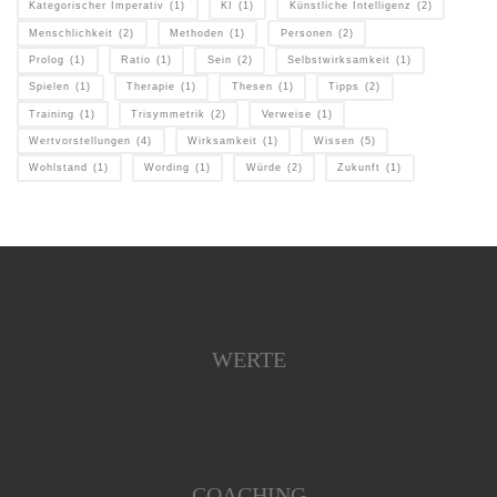
Kategorischer Imperativ
(1)
KI
(1)
Künstliche Intelligenz
(2)
Menschlichkeit
(2)
Methoden
(1)
Personen
(2)
Prolog
(1)
Ratio
(1)
Sein
(2)
Selbstwirksamkeit
(1)
Spielen
(1)
Therapie
(1)
Thesen
(1)
Tipps
(2)
Training
(1)
Trisymmetrik
(2)
Verweise
(1)
Wertvorstellungen
(4)
Wirksamkeit
(1)
Wissen
(5)
Wohlstand
(1)
Wording
(1)
Würde
(2)
Zukunft
(1)
WERTE
COACHING