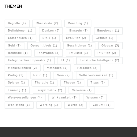
THEMEN
Begriffe
(4)
Checkliste
(2)
Coaching
(1)
Definitionen
(1)
Denken
(5)
Einstein
(1)
Emotionen
(1)
Entscheiden
(1)
Ethik
(1)
Evolution
(2)
Gefühle
(1)
Geld
(1)
Gerechtigkeit
(1)
Geschichten
(1)
Glossar
(5)
Heuristik
(1)
Innovation
(3)
Intuistik
(1)
Intuition
(2)
Kategorischer Imperativ
(1)
KI
(1)
Künstliche Intelligenz
(2)
Menschlichkeit
(2)
Methoden
(1)
Personen
(2)
Prolog
(1)
Ratio
(1)
Sein
(2)
Selbstwirksamkeit
(1)
Spielen
(1)
Therapie
(1)
Thesen
(1)
Tipps
(2)
Training
(1)
Trisymmetrik
(2)
Verweise
(1)
Wertvorstellungen
(4)
Wirksamkeit
(1)
Wissen
(5)
Wohlstand
(1)
Wording
(1)
Würde
(2)
Zukunft
(1)