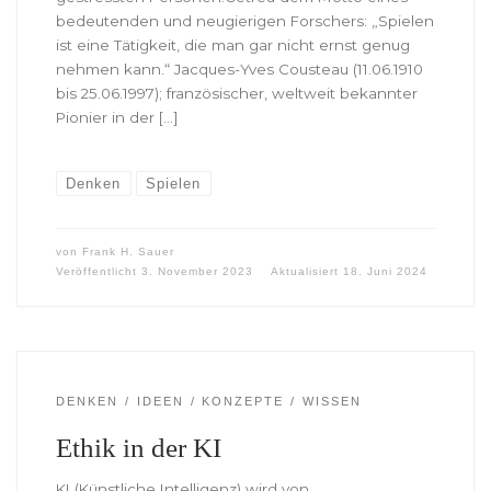
bedeutenden und neugierigen Forschers: „Spielen
ist eine Tätigkeit, die man gar nicht ernst genug
nehmen kann.“ Jacques-Yves Cousteau (11.06.1910
bis 25.06.1997); französischer, weltweit bekannter
Pionier in der […]
Denken
Spielen
von
Frank H. Sauer
Veröffentlicht
3. November 2023
Aktualisiert
18. Juni 2024
DENKEN
IDEEN
KONZEPTE
WISSEN
Ethik in der KI
KI (Künstliche Intelligenz) wird von