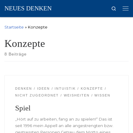
NEUES DENKEN
Search
Zum Inhalt springen
Me
Startseite
»
Konzepte
Konzepte
8 Beiträge
DENKEN
IDEEN
INTUISTIK
KONZEPTE
NICHT ZUGEORDNET
WEISHEITEN
WISSEN
Spiel
„Hört auf zu arbeiten, fang an zu spielen!“ Das ist
seit 1996 mein Appell an alle angestrengten bzw.
gestressten Personen.Getreu dem Motto eines