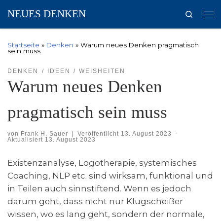
NEUES DENKEN
Search
Zum Inhalt springen
Me
Startseite
»
Denken
»
Warum neues Denken pragmatisch
sein muss
DENKEN
IDEEN
WEISHEITEN
Warum neues Denken
pragmatisch sein muss
von
Frank H. Sauer
|
Veröffentlicht
13. August 2023
-
Aktualisiert
13. August 2023
Existenzanalyse, Logotherapie, systemisches
Coaching, NLP etc. sind wirksam, funktional und
in Teilen auch sinnstiftend. Wenn es jedoch
darum geht, dass nicht nur Klugscheißer
wissen, wo es lang geht, sondern der normale,