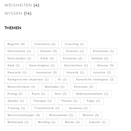
WEISHEITEN
(4)
WISSEN
(14)
THEMEN
Begriffe
(4)
Checkliste
(2)
Coaching
(1)
Definitionen
(1)
Denken
(5)
Einstein
(1)
Emotionen
(1)
Entscheiden
(1)
Ethik
(1)
Evolution
(2)
Gefühle
(1)
Geld
(1)
Gerechtigkeit
(1)
Geschichten
(1)
Glossar
(5)
Heuristik
(1)
Innovation
(3)
Intuistik
(1)
Intuition
(2)
Kategorischer Imperativ
(1)
KI
(1)
Künstliche Intelligenz
(2)
Menschlichkeit
(2)
Methoden
(1)
Personen
(2)
Prolog
(1)
Ratio
(1)
Sein
(2)
Selbstwirksamkeit
(1)
Spielen
(1)
Therapie
(1)
Thesen
(1)
Tipps
(2)
Training
(1)
Trisymmetrik
(2)
Verweise
(1)
Wertvorstellungen
(4)
Wirksamkeit
(1)
Wissen
(5)
Wohlstand
(1)
Wording
(1)
Würde
(2)
Zukunft
(1)